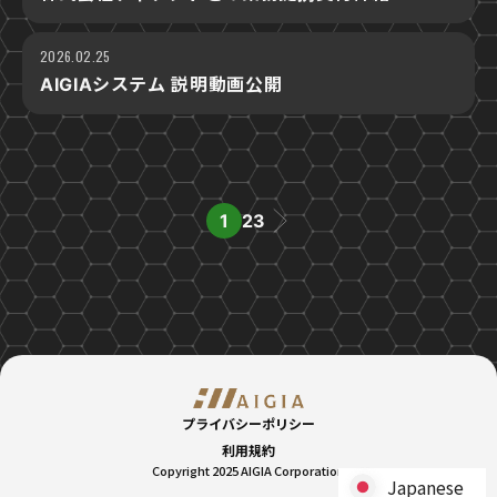
2026.02.25
AIGIAシステム 説明動画公開
投
1
2
3
稿
の
ペ
ー
ジ
プライバシーポリシー
利用規約
送
Copyright 2025 AIGIA Corporation
Japanese
Japanese